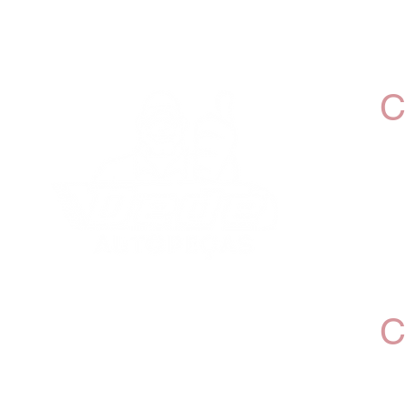
C
Desde 1995, a Dedé Autopeças se
dedica a fornecer peças e acessórios
C
automotivos com qualidade e segurança
para consumidores finais e mecânicos
em todo o Brasil, com foco na região de
Belo Horizonte.