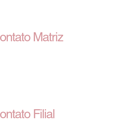
ontato Matriz
Av. Tito Fulgêncio, 1370, Jardim Industrial -
Contagem
(31) 3368-7900
marketing@dedepecas.com.br
Seg à Sex: 08:00 às 18:00 e Sáb: 08:00 às 13:00
CNPJ: 00.685.368/0001-30
ontato Filial
Av. Tito Fulgêncio, 734, Jardim Industrial -
Contagem