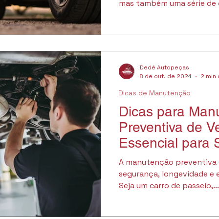
mas também uma série de d
Dedé Autopeças
8 de out. de 2024
2 min 
Dicas de Manutenção
Dicas para Man
Preventiva de V
Essencial para
Desempenho
A manutenção preventiva é
segurança, longevidade e e
Seja um carro de passeio,...